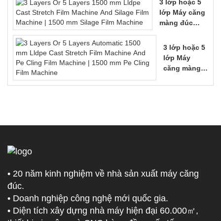
3 lớp hoặc 5
Film Stretch
lớp Máy căng
Film Machine
màng đúc
| Máy căng
Lldpe 1500
phim 2000
mm và máy
3 lớp hoặc 5
mm
làm phim ủ
lớp Máy
chua | Máy
căng màng
làm phim ủ
đúc Lldpe tự
chua 1500 mm
động 1500
mm và máy
dán màng Pe
| Máy dán
phim Pe 1500
mm
• 20 năm kinh nghiệm về nhà sản xuất máy căng
đúc.
• Doanh nghiệp công nghệ mới quốc gia.
• Diện tích xây dựng nhà máy hiện đại 60.000㎡,